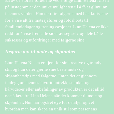
En av de største fordelene ved å følge Linn Helena Nilsen
på Instagram er den unike muligheten til å få et glimt inn
i hennes verden. Hun tar ofte følgerne med bak kulissene
for å vise alt fra motesjåfører og fotoshoots til
familiemiddager og treningssesjoner. Linn Helena er ikke
redd for å vise frem alle sider av seg selv og dele både
suksesser og utfordringer med følgerne sine.
Inspirasjon til mote og skjønnhet
Linn Helena Nilsen er kjent for sin kreative og trendy
stil, og hun deler gjerne sine beste mote- og
skjønnhetstips med følgerne. Enten det er gjennom
innlegg om hennes favorittantrekk, sminke- og
hårvideoer eller anbefalinger av produkter, er det alltid
noe å lære fra Linn Helena når det kommer til mote og
skjønnhet. Hun har også et øye for detaljer og vet
hvordan man kan skape en unik stil som passer ens