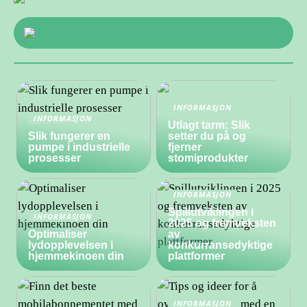
INFORMASJON
INFORMASJON
Utlagt tarm: Slik
Slik fungerer en
setter du på og
pumpe i industrielle
fjerner
prosesser
stomiprodukter
INFORMASJON
Spillutviklingen i
INFORMASJON
2025 og fremveksten
Optimaliser
av
lydopplevelsen i
konkurransedyktige
hjemmekinoen din
plattformer
INFORMASJON