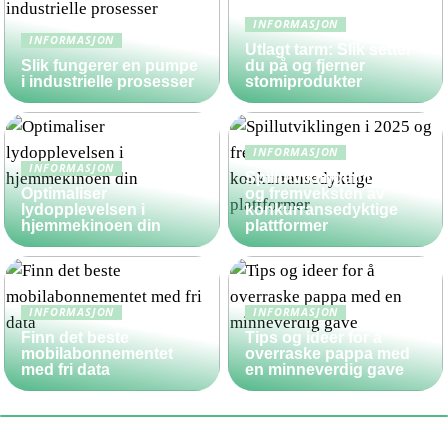
INFORMASJON
INFORMASJON
Utlagt tarm: Slik setter
Slik fungerer en pumpe
du på og fjerner
i industrielle prosesser
stomiprodukter
INFORMASJON
INFORMASJON
Spillutviklingen i 2025
Optimaliser
og fremveksten av
lydopplevelsen i
konkurransedyktige
hjemmekinoen din
plattformer
INFORMASJON
INFORMASJON
Finn det beste
Tips og ideer for å
mobilabonnementet
overraske pappa med
med fri data
en minneverdig gave