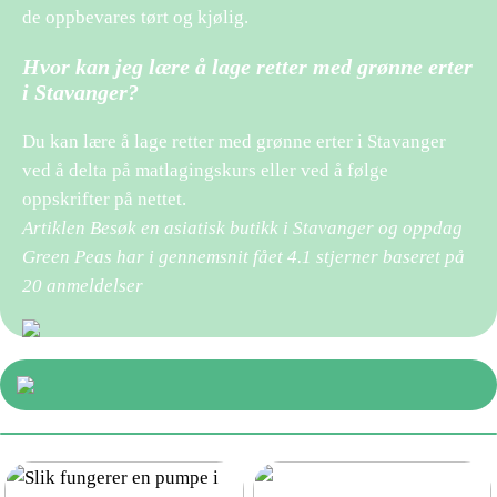
de oppbevares tørt og kjølig.
Hvor kan jeg lære å lage retter med grønne erter
i Stavanger?
Du kan lære å lage retter med grønne erter i Stavanger
ved å delta på matlagingskurs eller ved å følge
oppskrifter på nettet.
Artiklen Besøk en asiatisk butikk i Stavanger og oppdag
Green Peas har i gennemsnit fået
4.1
stjerner baseret på
20
anmeldelser