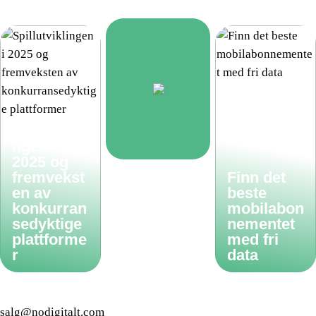
Spillutvikli
ngen i
2025 og
fremvekst
Finn det
en av
beste
konkurran
mobilabon
sedyktige
nementet
plattforme
med fri
r
data
salg@nodigitalt.com