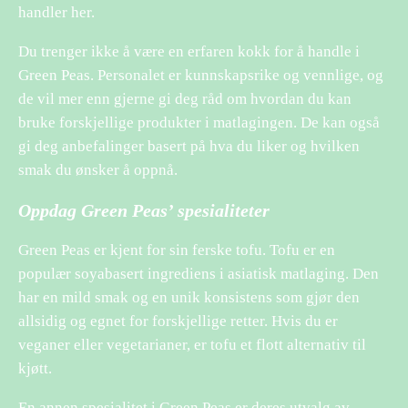
handler her.
Du trenger ikke å være en erfaren kokk for å handle i
Green Peas. Personalet er kunnskapsrike og vennlige, og
de vil mer enn gjerne gi deg råd om hvordan du kan
bruke forskjellige produkter i matlagingen. De kan også
gi deg anbefalinger basert på hva du liker og hvilken
smak du ønsker å oppnå.
Oppdag Green Peas’ spesialiteter
Green Peas er kjent for sin ferske tofu. Tofu er en
populær soyabasert ingrediens i asiatisk matlaging. Den
har en mild smak og en unik konsistens som gjør den
allsidig og egnet for forskjellige retter. Hvis du er
veganer eller vegetarianer, er tofu et flott alternativ til
kjøtt.
En annen spesialitet i Green Peas er deres utvalg av