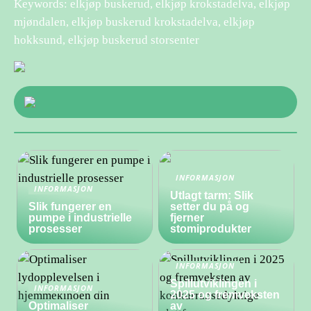
Keywords: elkjøp buskerud, elkjøp krokstadelva, elkjøp
mjøndalen, elkjøp buskerud krokstadelva, elkjøp
hokksund, elkjøp buskerud storsenter
INFORMASJON
INFORMASJON
Utlagt tarm: Slik
Slik fungerer en
setter du på og
pumpe i industrielle
fjerner
prosesser
stomiprodukter
INFORMASJON
Spillutviklingen i
INFORMASJON
2025 og fremveksten
Optimaliser
av