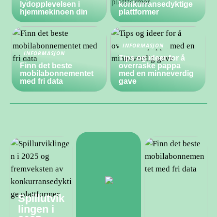
lydopplevelsen i
konkurransedyktige
hjemmekinoen din
plattformer
INFORMASJON
INFORMASJON
Tips og ideer for å
Finn det beste
overraske pappa
mobilabonnementet
med en minneverdig
med fri data
gave
Spillutvik
lingen i