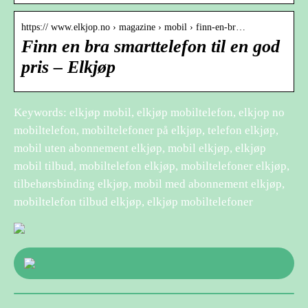
https:// www.elkjop.no › magazine › mobil › finn-en-br…
Finn en bra smarttelefon til en god
pris – Elkjøp
Keywords: elkjøp mobil, elkjøp mobiltelefon, elkjop no
mobiltelefon, mobiltelefoner på elkjøp, telefon elkjøp,
mobil uten abonnement elkjøp, mobil elkjøp, elkjøp
mobil tilbud, mobiltelefon elkjøp, mobiltelefoner elkjøp,
tilbehørsbinding elkjøp, mobil med abonnement elkjøp,
mobiltelefon tilbud elkjøp, elkjøp mobiltelefoner