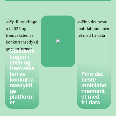
Spillutvik
lingen i
2025 og
fremveks
ten av
Finn det
konkurra
beste
nsedykti
mobilabo
ge
nnement
plattform
et med
er
fri data