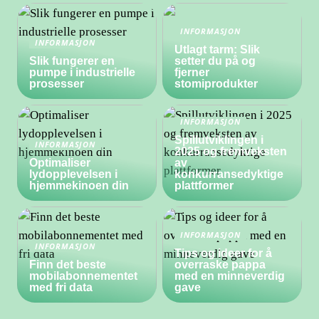
INFORMASJON
INFORMASJON
Utlagt tarm: Slik
Slik fungerer en
setter du på og
pumpe i industrielle
fjerner
prosesser
stomiprodukter
INFORMASJON
Spillutviklingen i
INFORMASJON
2025 og fremveksten
Optimaliser
av
lydopplevelsen i
konkurransedyktige
hjemmekinoen din
plattformer
INFORMASJON
INFORMASJON
Tips og ideer for å
Finn det beste
overraske pappa
mobilabonnementet
med en minneverdig
med fri data
gave