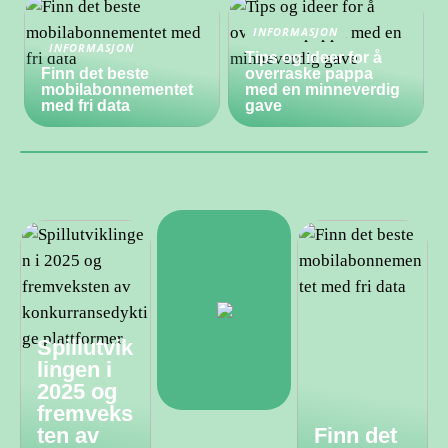
INFORMASJON
INFORMASJON
Tips og ideer for å
Finn det beste
overraske pappa
mobilabonnementet
med en minneverdig
med fri data
gave
Spillutvik
lingen i
2025 og
fremveks
ten av
Finn det