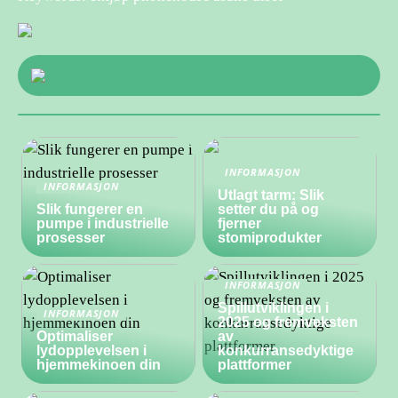
INFORMASJON
INFORMASJON
Utlagt tarm: Slik
Slik fungerer en
setter du på og
pumpe i industrielle
fjerner
prosesser
stomiprodukter
INFORMASJON
Spillutviklingen i
INFORMASJON
2025 og fremveksten
Optimaliser
av
lydopplevelsen i
konkurransedyktige
hjemmekinoen din
plattformer