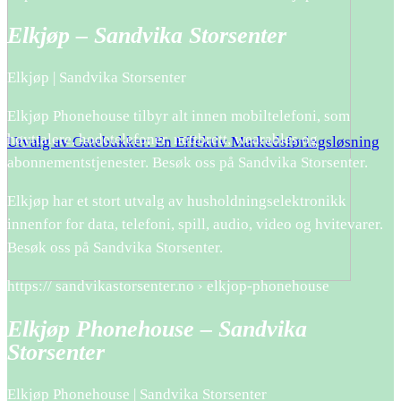
Elkjøp – Sandvika Storsenter
Elkjøp | Sandvika Storsenter
Elkjøp Phonehouse tilbyr alt innen mobiltelefoni, som
høyttalere, hodetelefoner, nettbrett, wearables og
Utvalg av Gatebukker: En Effektiv Markedsføringsløsning
abonnementstjenester. Besøk oss på Sandvika Storsenter.
Elkjøp har et stort utvalg av husholdningselektronikk
innenfor for data, telefoni, spill, audio, video og hvitevarer.
Besøk oss på Sandvika Storsenter.
https:// sandvikastorsenter.no › elkjop-phonehouse
Elkjøp Phonehouse – Sandvika
Storsenter
Elkjøp Phonehouse | Sandvika Storsenter