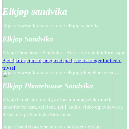
Elkjøp sandvika
https:// www.elkjop.no › store › elkjop-sandvika
Elkjøp Sandvika
Elkjøp Phonehouse Sandvika – Adresse, kontaktinformasjon,
åpningstider, arrangementer og begivenheter.
Bærekraftig oppvarming med moderne løsninger for bedre
trivsel
https:// www.elkjop.no › store › elkjop-phonehouse-san…
Elkjøp Phonehouse Sandvika
Elkjøp har et stort utvalg av husholdningselektronikk
innenfor for data, telefoni, spill, audio, video og hvitevarer.
Besøk oss på Sandvika Storsenter.
https:// sandvikastorsenter.no › butikker › elkjop