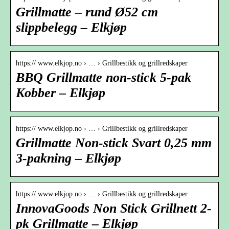
Grillmatte – rund Ø52 cm
slippbelegg – Elkjøp
https:// www.elkjop.no › … › Grillbestikk og grillredskaper
BBQ Grillmatte non-stick 5-pak
Kobber – Elkjøp
https:// www.elkjop.no › … › Grillbestikk og grillredskaper
Grillmatte Non-stick Svart 0,25 mm
3-pakning – Elkjøp
https:// www.elkjop.no › … › Grillbestikk og grillredskaper
InnovaGoods Non Stick Grillnett 2-
pk Grillmatte – Elkjøp