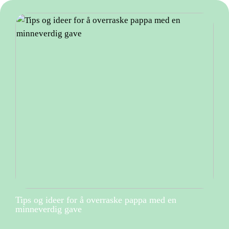
Tips og ideer for å overraske pappa med en
minneverdig gave