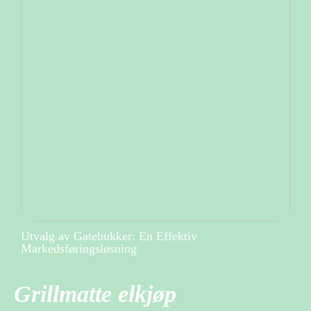
Utvalg av Gatebukker: En Effektiv
Markedsføringsløsning
Grillmatte elkjøp