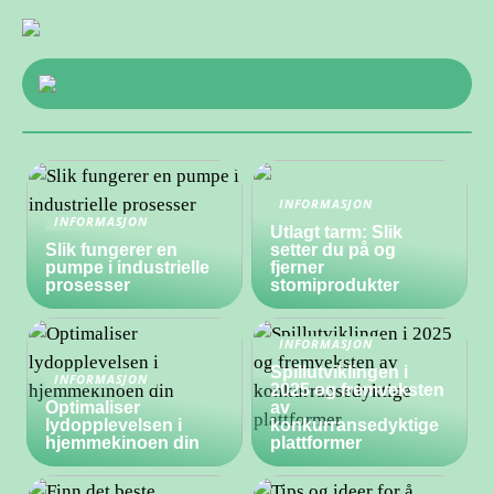
INFORMASJON
INFORMASJON
Utlagt tarm: Slik
Slik fungerer en
setter du på og
pumpe i industrielle
fjerner
prosesser
stomiprodukter
INFORMASJON
Spillutviklingen i
INFORMASJON
2025 og fremveksten
Optimaliser
av
lydopplevelsen i
konkurransedyktige
hjemmekinoen din
plattformer