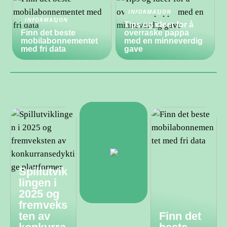
INFORMASJON
INFORMASJON
Tips og ideer for å
Finn det beste
overraske pappa
mobilabonnementet
med en minneverdig
med fri data
gave
Spillutvik
lingen i
2025 og
fremveks
ten av
Finn det