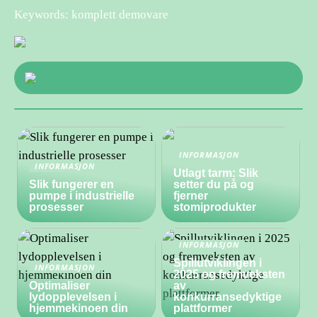
Keywords: komplett demovare
INFORMASJON
INFORMASJON
Utlagt tarm: Slik
Slik fungerer en
setter du på og
pumpe i industrielle
fjerner
prosesser
stomiprodukter
INFORMASJON
Spillutviklingen i
INFORMASJON
2025 og fremveksten
Optimaliser
av
lydopplevelsen i
konkurransedyktige
hjemmekinoen din
plattformer