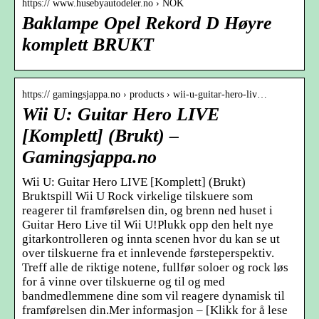
https:// www.husebyautodeler.no › NOK
Baklampe Opel Rekord D Høyre
komplett BRUKT
https:// gamingsjappa.no › products › wii-u-guitar-hero-liv…
Wii U: Guitar Hero LIVE
[Komplett] (Brukt) –
Gamingsjappa.no
Wii U: Guitar Hero LIVE [Komplett] (Brukt)
Bruktspill Wii U Rock virkelige tilskuere som
reagerer til framførelsen din, og brenn ned huset i
Guitar Hero Live til Wii U!Plukk opp den helt nye
gitarkontrolleren og innta scenen hvor du kan se ut
over tilskuerne fra et innlevende førsteperspektiv.
Treff alle de riktige notene, fullfør soloer og rock løs
for å vinne over tilskuerne og til og med
bandmedlemmene dine som vil reagere dynamisk til
framførelsen din.Mer informasjon – [Klikk for å lese