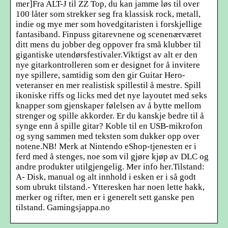
mer]Fra ALT-J til ZZ Top, du kan jamme løs til over
100 låter som strekker seg fra klassisk rock, metall,
indie og mye mer som hovedgitaristen i forskjellige
fantasiband. Finpuss gitarevnene og scenenærværet
ditt mens du jobber deg oppover fra små klubber til
gigantiske utendørsfestivaler.Viktigst av alt er den
nye gitarkontrolleren som er designet for å invitere
nye spillere, samtidig som den gir Guitar Hero-
veteranser en mer realistisk spillestil å mestre. Spill
ikoniske riffs og licks med det nye layoutet med seks
knapper som gjenskaper følelsen av å bytte mellom
strenger og spille akkorder. Er du kanskje bedre til å
synge enn å spille gitar? Koble til en USB-mikrofon
og syng sammen med teksten som dukker opp over
notene.NB! Merk at Nintendo eShop-tjenesten er i
ferd med å stenges, noe som vil gjøre kjøp av DLC og
andre produkter utilgjengelig. Mer info her.Tilstand:
A- Disk, manual og alt innhold i esken er i så godt
som ubrukt tilstand.- Ytteresken har noen lette hakk,
merker og rifter, men er i generelt sett ganske pen
tilstand. Gamingsjappa.no