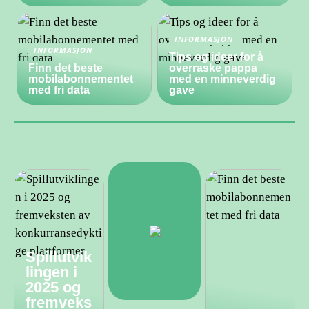
INFORMASJON
INFORMASJON
Tips og ideer for å
Finn det beste
overraske pappa
mobilabonnementet
med en minneverdig
med fri data
gave
Spillutvik
lingen i
2025 og
fremveks