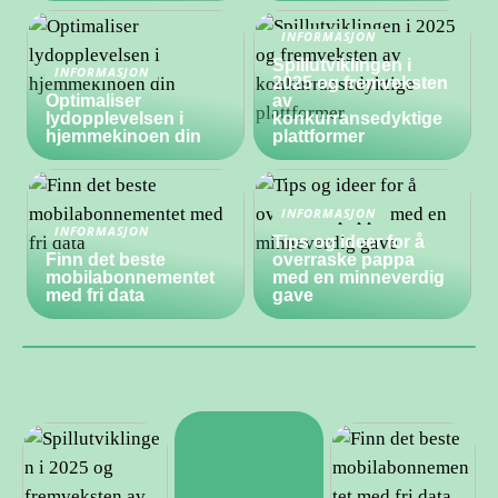
INFORMASJON
Spillutviklingen i
INFORMASJON
2025 og fremveksten
Optimaliser
av
lydopplevelsen i
konkurransedyktige
hjemmekinoen din
plattformer
INFORMASJON
INFORMASJON
Tips og ideer for å
Finn det beste
overraske pappa
mobilabonnementet
med en minneverdig
med fri data
gave