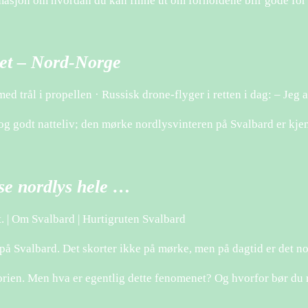
rmasjon om hvordan du kan finne ut om forholdene blir gode for
net – Nord-Norge
ed trål i propellen · Russisk drone-flyger i retten i dag: – Jeg 
og godt natteliv; den mørke nordlysvinteren på Svalbard er kje
 se nordlys hele …
t. | Om Svalbard | Hurtigruten Svalbard
på Svalbard. Det skorter ikke på mørke, men på dagtid er det no
ien. Men hva er egentlig dette fenomenet? Og hvorfor bør du rei