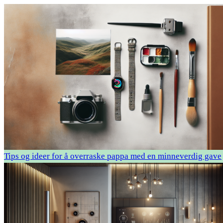
Tips og ideer for å overraske pappa med en minneverdig gave