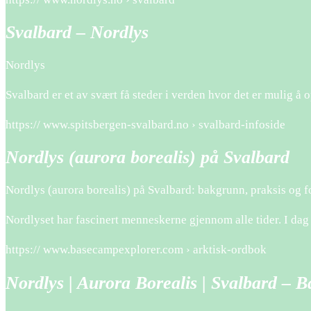
Svalbard – Nordlys
Nordlys
Svalbard er et av svært få steder i verden hvor det er mulig å
https:// www.spitsbergen-svalbard.no › svalbard-infoside
Nordlys (aurora borealis) på Svalbard
Nordlys (aurora borealis) på Svalbard: bakgrunn, praksis og f
Nordlyset har fascinert menneskerne gjennom alle tider. I dag d
https:// www.basecampexplorer.com › arktisk-ordbok
Nordlys | Aurora Borealis | Svalbard – 