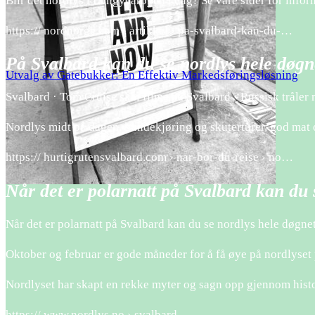
Blir det nordlys i Longyearbyen i dag? Se våre sider for info
https:// nordnorge.com › artikkel › pa-svalbard-kan-du-…
På Svalbard kan du se nordlys hele døg
Utvalg av Gatebukker: En Effektiv Markedsføringsløsning
Svalbard · Tom Cruise skal filme på Svalbard · Russisk tråler m
Nordlys midt på dagen, hundekjøring og skuterturer, god mat 
https:// hurtigrutensvalbard.com › nar-bor-du-reise › no…
Når det er polarnatt på Svalbard kan du
Når det er polarnatt på Svalbard kan du se nordlys hele døgne
Oktober og februar er gode måneder for å få øye på nordlyset 
Nordlyset har skapt en rekke myter og sagn opp gjennom histor
https:// www.nordlys.no › svalbard