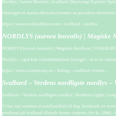
Nordlys | Aurora Borealis | Svalbard | Basecamp Explorer Spi
Omfanget av Aurora Borealis kommer an på solens aktiviteter.
https:// www.svalbardblues.com › svalbard › nordlys
NORDLYS (aurora borealis) | Magiske N
NORDLYS (aurora borealis) | Magiske Nordlyset | SVALBAR
Nordlys – også kalt vinterhimmelens lysorgel – er et av natur
https:// www.visitnorway.no › listings › svalbard-verden…
Svalbard – Verdens nordligste nordlys – 
Svalbard – Verdens nordligste nordlys | Northern Lights | Lo
Vi har satt sammen et nordlystilbud til deg, bestående av over
nordlyset på Svalbard allerede denne vinteren. For kr. 2980,- 