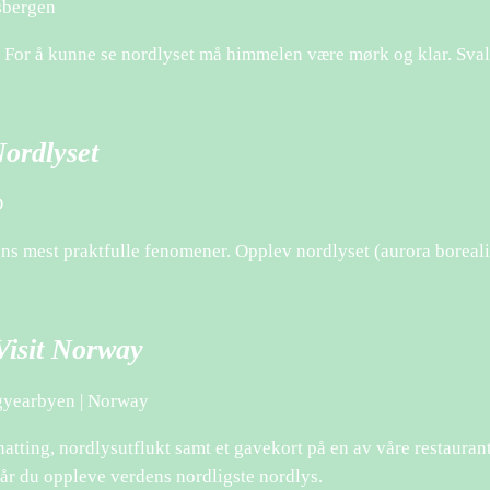
tsbergen
 For å kunne se nordlyset må himmelen være mørk og klar. Svalb
ordlyset
D
ens mest praktfulle fenomener. Opplev nordlyset (aurora boreal
Visit Norway
ngyearbyen | Norway
natting, nordlysutflukt samt et gavekort på en av våre restaurant
får du oppleve verdens nordligste nordlys.