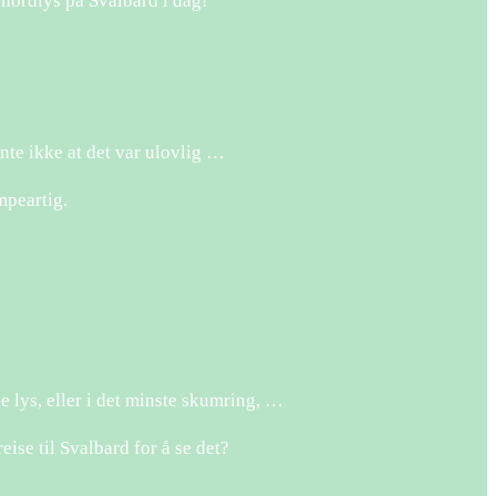
 nordlys på Svalbard i dag!
ante ikke at det var ulovlig …
mpeartig.
e lys, eller i det minste skumring, …
se til Svalbard for å se det?