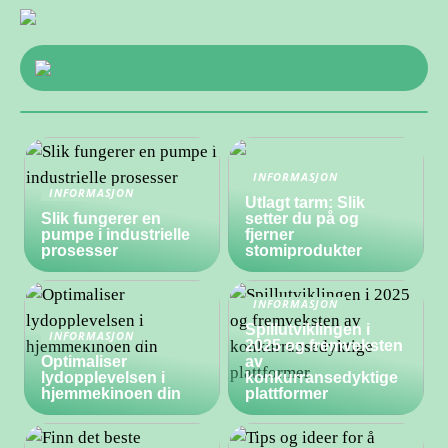
INFORMASJON
INFORMASJON
Utlagt tarm: Slik
Slik fungerer en
setter du på og
pumpe i industrielle
fjerner
prosesser
stomiprodukter
INFORMASJON
Spillutviklingen i
INFORMASJON
2025 og fremveksten
Optimaliser
av
lydopplevelsen i
konkurransedyktige
hjemmekinoen din
plattformer