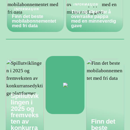
INFORMASJON
INFORMASJON
Tips og ideer for å
Finn det beste
overraske pappa
mobilabonnementet
med en minneverdig
med fri data
gave
Spillutvik
lingen i
2025 og
fremveks
ten av
Finn det
konkurra
beste