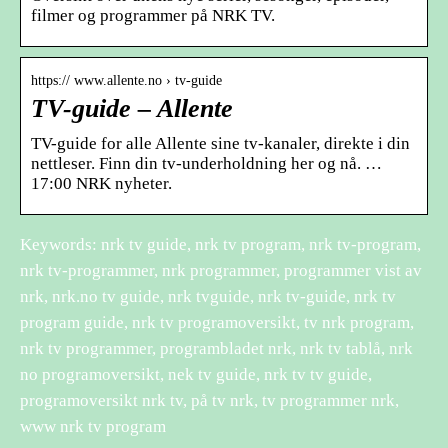
filmer og programmer på NRK TV.
https:// www.allente.no › tv-guide
TV-guide – Allente
TV-guide for alle Allente sine tv-kanaler, direkte i din
nettleser. Finn din tv-underholdning her og nå. …
17:00 NRK nyheter.
Keywords: nrk tv guide, nrk tv program, nrk tv-program,
nrk tv-programmer, nrk programmer, programmer vist av
nrk, nrk.no tv guide, nrk tvguide, nrk tv-guide, nrk tv
program guide, nrk tv programoversikt, tv nrk program,
nrk tv programmer, programbladet nrk, nrk tv tablå, nrk
no programoversikt, nek tv guide, nrk tv tv guide,
programoversikt nrk tv, på tv nrk, tv programmer nrk,
www nrk tv program