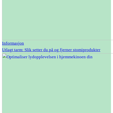
Informasjon
Utlagt tarm: Slik setter du på og fjerner stomiprodukter