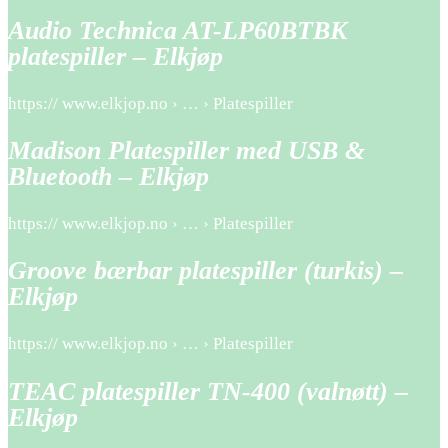
Audio Technica AT-LP60BTBK
platespiller – Elkjøp
https:// www.elkjop.no › … › Platespiller
Madison Platespiller med USB &
Bluetooth – Elkjøp
https:// www.elkjop.no › … › Platespiller
Groove bærbar platespiller (turkis) –
Elkjøp
https:// www.elkjop.no › … › Platespiller
TEAC platespiller TN-400 (valnøtt) –
Elkjøp