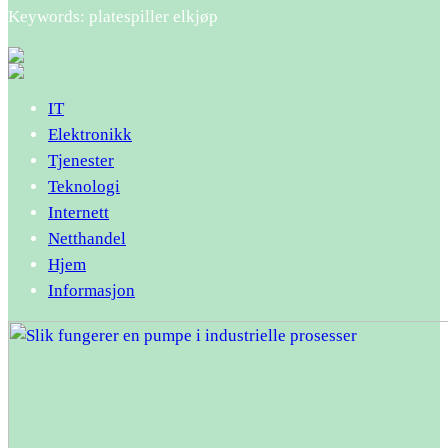
Keywords: platespiller elkjøp
IT
Elektronikk
Tjenester
Teknologi
Internett
Netthandel
Hjem
Informasjon