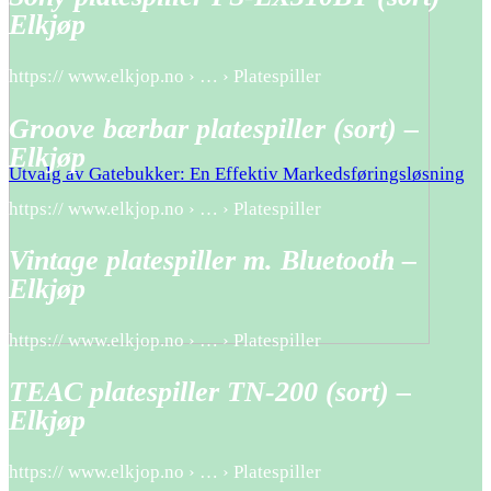
Elkjøp
https:// www.elkjop.no › … › Platespiller
Groove bærbar platespiller (sort) –
Elkjøp
Utvalg av Gatebukker: En Effektiv Markedsføringsløsning
https:// www.elkjop.no › … › Platespiller
Vintage platespiller m. Bluetooth –
Elkjøp
https:// www.elkjop.no › … › Platespiller
TEAC platespiller TN-200 (sort) –
Elkjøp
https:// www.elkjop.no › … › Platespiller