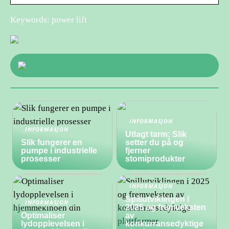
Keywords: power lift
INFORMASJON
INFORMASJON
Utlagt tarm: Slik
Slik fungerer en
setter du på og
pumpe i industrielle
fjerner
prosesser
stomiprodukter
INFORMASJON
Spillutviklingen i
INFORMASJON
2025 og fremveksten
Optimaliser
av
lydopplevelsen i
konkurransedyktige