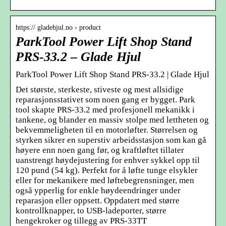
https:// gladehjul.no › product
ParkTool Power Lift Shop Stand
PRS-33.2 – Glade Hjul
ParkTool Power Lift Shop Stand PRS-33.2 | Glade Hjul
Det største, sterkeste, stiveste og mest allsidige
reparasjonsstativet som noen gang er bygget. Park
tool skapte PRS-33.2 med profesjonell mekanikk i
tankene, og blander en massiv stolpe med lettheten og
bekvemmeligheten til en motorløfter. Størrelsen og
styrken sikrer en superstiv arbeidsstasjon som kan gå
høyere enn noen gang før, og kraftløftet tillater
uanstrengt høydejustering for enhver sykkel opp til
120 pund (54 kg). Perfekt for å løfte tunge elsykler
eller for mekanikere med løftebegrensninger, men
også ypperlig for enkle høydeendringer under
reparasjon eller oppsett. Oppdatert med større
kontrollknapper, to USB-ladeporter, større
hengekroker og tillegg av PRS-33TT