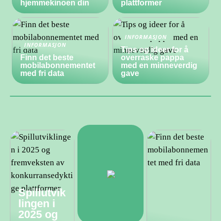
hjemmekinoen din
plattformer
INFORMASJON
INFORMASJON
Tips og ideer for å
Finn det beste
overraske pappa
mobilabonnementet
med en minneverdig
med fri data
gave
Spillutvik
lingen i
2025 og