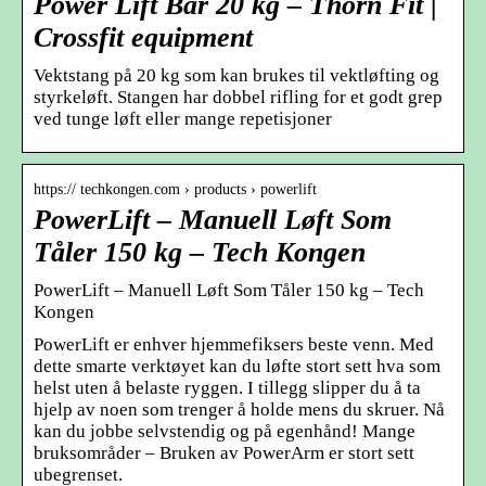
Power Lift Bar 20 kg – Thorn Fit |
Crossfit equipment
Vektstang på 20 kg som kan brukes til vektløfting og
styrkeløft. Stangen har dobbel rifling for et godt grep
ved tunge løft eller mange repetisjoner
https:// techkongen.com › products › powerlift
PowerLift – Manuell Løft Som
Tåler 150 kg – Tech Kongen
PowerLift – Manuell Løft Som Tåler 150 kg – Tech
Kongen
PowerLift er enhver hjemmefiksers beste venn. Med
dette smarte verktøyet kan du løfte stort sett hva som
helst uten å belaste ryggen. I tillegg slipper du å ta
hjelp av noen som trenger å holde mens du skruer. Nå
kan du jobbe selvstendig og på egenhånd! Mange
bruksområder – Bruken av PowerArm er stort sett
ubegrenset.