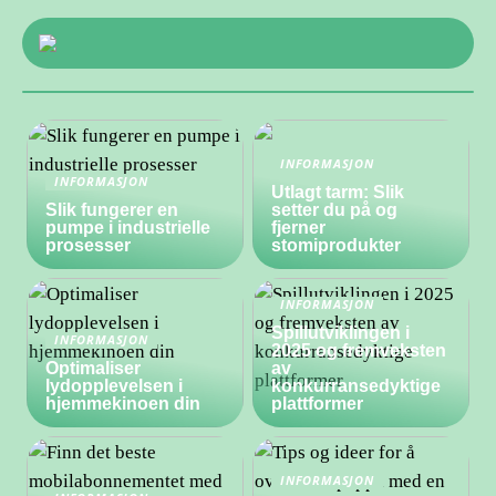
INFORMASJON
INFORMASJON
Utlagt tarm: Slik
Slik fungerer en
setter du på og
pumpe i industrielle
fjerner
prosesser
stomiprodukter
INFORMASJON
Spillutviklingen i
INFORMASJON
2025 og fremveksten
Optimaliser
av
lydopplevelsen i
konkurransedyktige
hjemmekinoen din
plattformer
INFORMASJON