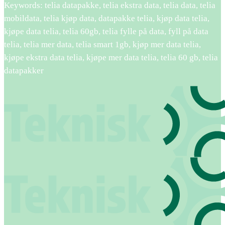
Keywords: telia datapakke, telia ekstra data, telia data, telia
mobildata, telia kjøp data, datapakke telia, kjøp data telia,
kjøpe data telia, telia 60gb, telia fylle på data, fyll på data
telia, telia mer data, telia smart 1gb, kjøp mer data telia,
kjøpe ekstra data telia, kjøpe mer data telia, telia 60 gb, telia
datapakker