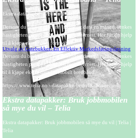
Ekstra data mobilt bredbånd | Telia
Dersom du bruker mer enn inkludert data en måned, senkes
hastigheten på oppkoblingen mot internett. Her får du hjelp
til å kjøpe ekstra data for mobilt …
Utvalg av Gatebukker: En Effektiv Markedsføringsløsning
Dersom du bruker mer enn inkludert data en måned, senkes
hastigheten på oppkoblingen mot internett. Her får du hjelp
til å kjøpe ekstra data for mobilt bredbånd.
https:// www.telia.no › datapakke-bedriftsabonnement
Ekstra datapakker: Bruk jobbmobilen
så mye du vil – Telia
Ekstra datapakker: Bruk jobbmobilen så mye du vil | Telia |
Telia