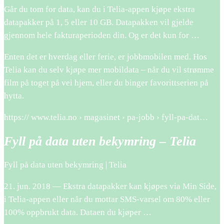
Går du tom for data, kan du i Telia-appen kjøpe ekstra
datapakker på 1, 5 eller 10 GB. Datapakken vil gjelde
gjennom hele fakturaperioden din. Og er det kun for …
Enten det er hverdag eller ferie, er jobbmobilen med. Hos
Telia kan du selv kjøpe mer mobildata – når du vil strømme
film på toget på vei hjem, eller du binger favorittserien på
hytta.
https:// www.telia.no › magasinet › pa-jobb › fyll-pa-dat…
Fyll på data uten bekymring – Telia
Fyll på data uten bekymring | Telia
21. jun. 2018 — Ekstra datapakker kan kjøpes via Min Side,
i Telia-appen eller når du mottar SMS-varsel om 80% eller
100% oppbrukt data. Dataen du kjøper …