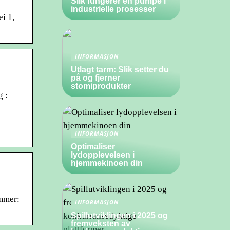
Slik fungerer en pumpe i
industrielle prosesser
i 1,
INFORMASJON
Utlagt tarm: Slik setter du
på og fjerner
stomiprodukter
g :
INFORMASJON
Optimaliser
lydopplevelsen i
hjemmekinoen din
ummer:
INFORMASJON
Spillutviklingen i 2025 og
fremveksten av