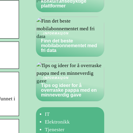
konkurransedyktige
plattformer
INFORMASJON
Finn det beste
mobilabonnementet med
fri data
INFORMASJON
Tips og ideer for å
overraske pappa med en
minneverdig gave
Funnet i
IT
Elektronikk
Tjenester