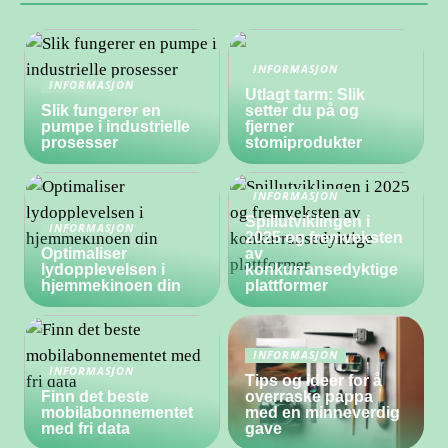
INFORMASJON
INFORMASJON
Utlagt tarm: Slik
Slik fungerer en
setter du på og
pumpe i industrielle
fjerner
prosesser
stomiprodukter
INFORMASJON
Spillutviklingen i
INFORMASJON
2025 og fremveksten
Optimaliser
av
lydopplevelsen i
konkurransedyktige
hjemmekinoen din
plattformer
INFORMASJON
INFORMASJON
Tips og ideer for å
Finn det beste
overraske pappa
mobilabonnementet
med en minneverdig
med fri data
gave