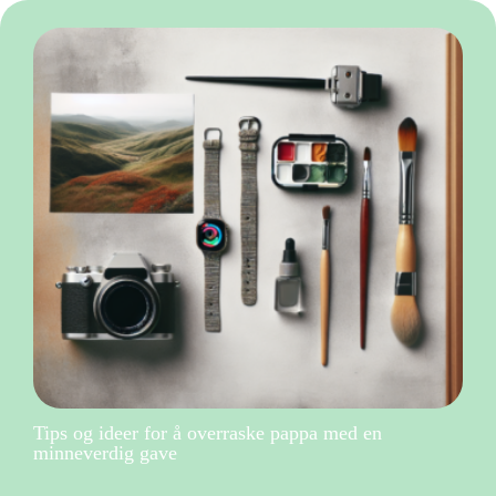
Tips og ideer for å overraske pappa med en
minneverdig gave