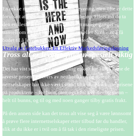
En rekke nettbutikker lover gratis levering, men ofte er dette
forutsatt at du handler for et presist beløp. Ellers må du ta
den enkleste leveringsmodellen, som mange ganger –
uansett om du er i Herning, Aabenraa eller Nivå – er å få
budet til å levere pakken til et hentested.
Utvalg av Gatebukker: En Effektiv Markedsføringsløsning
Tross alt er leveringstiden spesielt viktig
Det har vist seg å være usedvanlig enkelt for alle å finne de
laveste prisene på tvers av nettbutikker, og mange
nettselskaper har ikke vært i stand til å unngå å kutte prisene
på produktene – for barn, men også for kvinner og menn –
helt til bunns, og til og med noen ganger tilby gratis frakt.
På den annen side kan det tross alt vise seg å være lønnsomt
å prøve flere internettselskaper etter tilbud før du handler,
slik at du ikke er i tvil om å få tak i den rimeligste prisen.