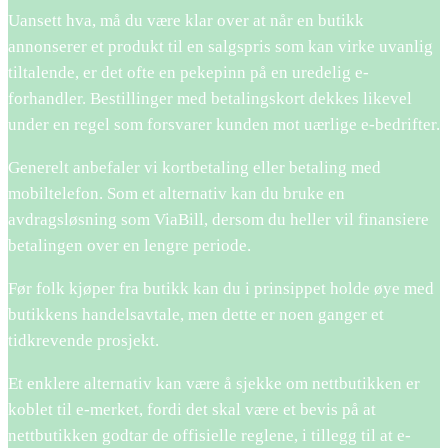
Uansett hva, må du være klar over at når en butikk
annonserer et produkt til en salgspris som kan virke uvanlig
tiltalende, er det ofte en pekepinn på en uredelig e-
forhandler. Bestillinger med betalingskort dekkes likevel
under en regel som forsvarer kunden mot uærlige e-bedrifter.
Generelt anbefaler vi kortbetaling eller betaling med
mobiltelefon. Som et alternativ kan du bruke en
avdragsløsning som ViaBill, dersom du heller vil finansiere
betalingen over en lengre periode.
Før folk kjøper fra butikk kan du i prinsippet holde øye med
butikkens handelsavtale, men dette er noen ganger et
tidkrevende prosjekt.
Et enklere alternativ kan være å sjekke om nettbutikken er
koblet til e-merket, fordi det skal være et bevis på at
nettbutikken godtar de offisielle reglene, i tillegg til at e-